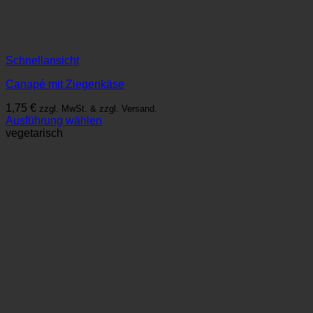
Schnellansicht
Canapé mit Ziegenkäse
1,75
€
zzgl. MwSt. & zzgl. Versand.
Ausführung wählen
Dieses
vegetarisch
Produkt
weist
mehrere
Varianten
auf.
Die
Optionen
können
auf
der
Produktseite
gewählt
werden