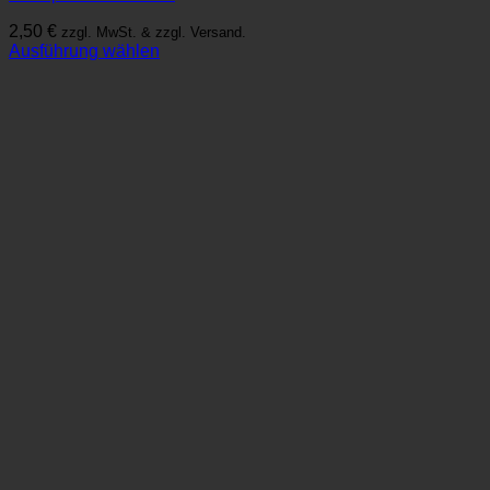
2,50
€
zzgl. MwSt. & zzgl. Versand.
Ausführung wählen
Dieses
Produkt
weist
mehrere
Varianten
auf.
Die
Optionen
können
auf
der
Produktseite
gewählt
werden