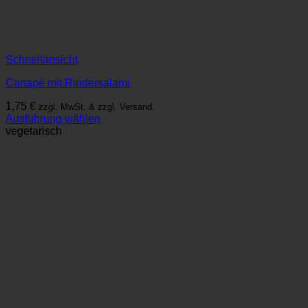
Schnellansicht
Canapé mit Rindersalami
1,75
€
zzgl. MwSt. & zzgl. Versand.
Ausführung wählen
Dieses
vegetarisch
Produkt
weist
mehrere
Varianten
auf.
Die
Optionen
können
auf
der
Produktseite
gewählt
werden