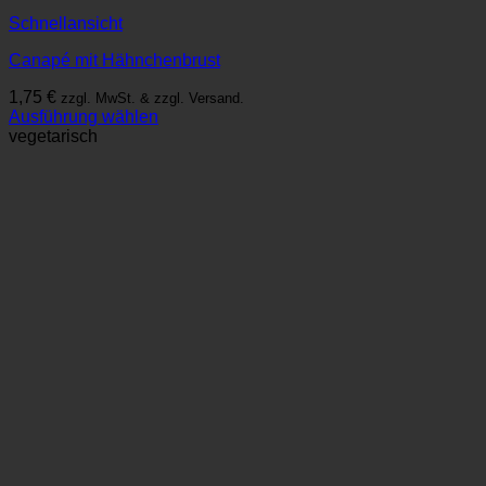
Schnellansicht
Canapé mit Hähnchenbrust
1,75
€
zzgl. MwSt. & zzgl. Versand.
Ausführung wählen
Dieses
vegetarisch
Produkt
weist
mehrere
Varianten
auf.
Die
Optionen
können
auf
der
Produktseite
gewählt
werden