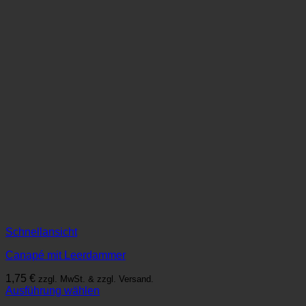
Schnellansicht
Canapé mit Leerdammer
1,75
€
zzgl. MwSt. & zzgl. Versand.
Ausführung wählen
Dieses