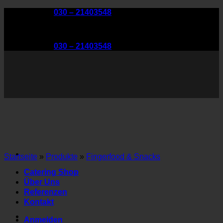
Zum
Telefon:
030 – 21403548
Inhalt
springen
Telefon:
030 – 21403548
Startseite
»
Produkte
»
Fingerfood & Snacks
Catering Shop
Über Uns
Referenzen
Kontakt
Anmelden