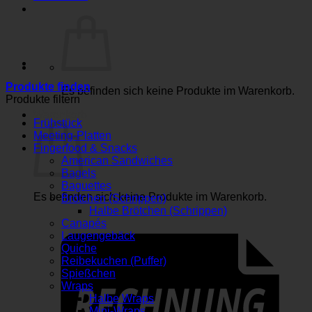
Produkte finden
Es befinden sich keine Produkte im Warenkorb.
Produkte filtern
Warenkorb
Frühstück
Meeting-Platten
Fingerfood & Snacks
American Sandwiches
Bagels
Baguettes
Es befinden sich keine Produkte im Warenkorb.
Brötchen (Schrippen)
Halbe Brötchen (Schrippen)
Canapés
Laugengebäck
Quiche
Reibekuchen (Puffer)
Spießchen
Wraps
Halbe Wraps
Mini-Wraps