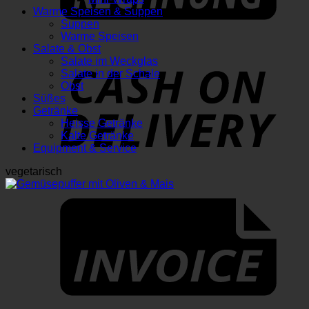
Warme Speisen & Suppen
Suppen
Warme Speisen
Salate & Obst
Salate im Weckglas
D
Salate in der Schale
Obst
Süßes
Getränke
Heisse Getränke
Kalte Getränke
Equipment & Service
vegetarisch
I