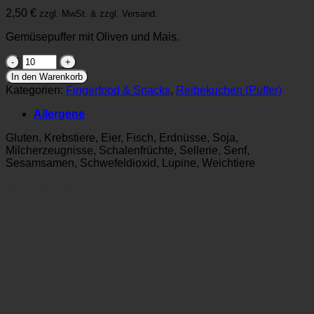
2,50
€
zzgl. MwSt. & zzgl. Versand.
Gemüsepuffer mit Oliven und Mais.
Gemüsepuffer
mit
In den Warenkorb
Oliven
Kategorien:
Fingerfood & Snacks
,
Reibekuchen (Puffer)
&
Mais
Allergene
Menge
Gluten, Krebstiere, Eier, Fisch, Erdnüsse, Soja,
Milcherzeugnisse, Schalenfrüchte, Sellerie, Senf,
Sesamsamen, Schwefeldioxid, Lupine, Weichtiere
Ähnliche Produkte