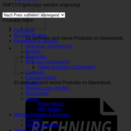
Nach
Alle 13 Ergebnisse werden angezeigt
Preis
sortiert:
Produkte filtern
absteigend
Frühstück
Meeting-Platten
Es befinden sich keine Produkte im Warenkorb.
Fingerfood & Snacks
American Sandwiches
Warenkorb
Bagels
Baguettes
Brötchen (Schrippen)
Halbe Brötchen (Schrippen)
Canapés
Laugengebäck
Es befinden sich keine Produkte im Warenkorb.
Quiche
Reibekuchen (Puffer)
Spießchen
Wraps
Halbe Wraps
Mini-Wraps
Warme Speisen & Suppen
Suppen
Warme Speisen
Salate & Obst