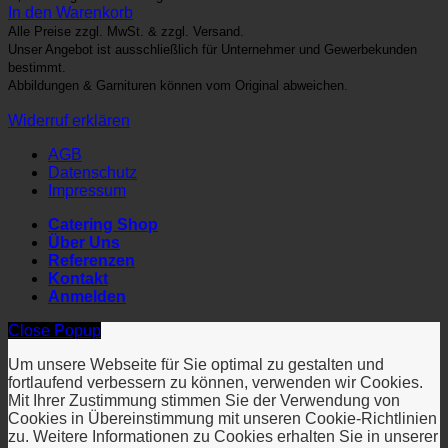
In den Warenkorb
Alle Preise zzgl. MwSt. & zzgl. Versand.
Unser Angebot ist ausschließlich für Unternehmer und Gewerbekunden
bestimmt.
Abbildungen & Garnituren können vom Original abweichen.
Widerruf erklären
AGB
Datenschutz
Impressum
Catering Shop
Über Uns
Referenzen
Kontakt
Anmelden
Close Popup
Um unsere Webseite für Sie optimal zu gestalten und
fortlaufend verbessern zu können, verwenden wir Cookies.
Mit Ihrer Zustimmung stimmen Sie der Verwendung von
Cookies in Übereinstimmung mit unseren Cookie-Richtlinien
zu. Weitere Informationen zu Cookies erhalten Sie in unserer