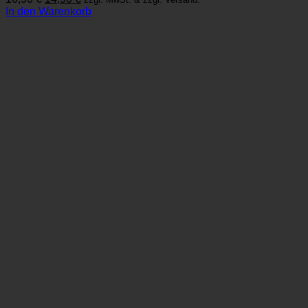
Preis
Preis
In den Warenkorb
war:
ist:
16,90 €
14,90 €.