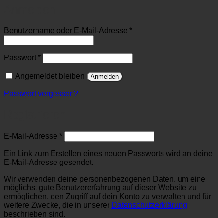
Anmelden
Erforderlich
Benutzername oder E-Mail-Adresse
*
Erforderlich
Passwort
*
Angemeldet bleiben
Anmelden
Passwort vergessen?
Registrieren
Erforderlich
E-Mail-Adresse
*
Ein Link zum Erstellen eines neuen Passworts wird an deine
E-Mail-Adresse gesendet.
Wir verwenden deine personenbezogenen Daten, um eine
möglichst gute Benutzererfahrung auf dieser Website zu
ermöglichen, den Zugriff auf dein Konto zu verwalten und für
weitere Zwecke, die in unserer
Datenschutzerklärung
beschrieben sind.