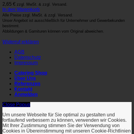
2,65
€
zzgl. MwSt. & zzgl. Versand.
In den Warenkorb
Alle Preise zzgl. MwSt. & zzgl. Versand.
Unser Angebot ist ausschließlich für Unternehmer und Gewerbekunden
bestimmt.
Abbildungen & Garnituren können vom Original abweichen.
Widerruf erklären
AGB
Datenschutz
Impressum
Catering Shop
Über Uns
Referenzen
Kontakt
Anmelden
Close Popup
Um unsere Webseite für Sie optimal zu gestalten und
fortlaufend verbessern zu können, verwenden wir Cookies.
Mit Ihrer Zustimmung stimmen Sie der Verwendung von
Cookies in Übereinstimmung mit unseren Cookie-Richtlinien