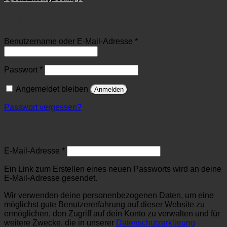
Anmelden
Erforderlich
Benutzername oder E-Mail-Adresse
*
Erforderlich
Passwort
*
Angemeldet bleiben
Anmelden
Passwort vergessen?
Registrieren
Erforderlich
E-Mail-Adresse
*
Ein Link zum Erstellen eines neuen Passworts wird an deine
E-Mail-Adresse gesendet.
Wir verwenden deine personenbezogenen Daten, um eine
möglichst gute Benutzererfahrung auf dieser Website zu
ermöglichen, den Zugriff auf dein Konto zu verwalten und für
weitere Zwecke, die in unserer
Datenschutzerklärung