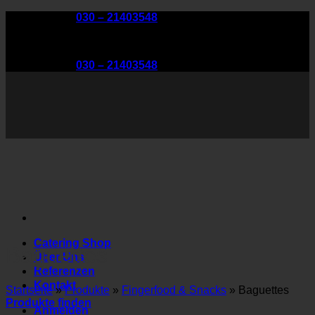
Zum
Telefon:
030 – 21403548
Inhalt
springen
Telefon:
030 – 21403548
Catering Shop
Baguettes
Über Uns
Referenzen
Kontakt
Startseite
»
Produkte
»
Fingerfood & Snacks
»
Baguettes
Produkte finden
Anmelden