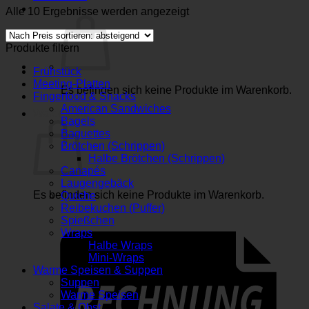
Nach
Alle 10 Ergebnisse werden angezeigt
Preis
sortiert:
Produkte filtern
absteigend
Frühstück
Meeting-Platten
Es befinden sich keine Produkte im Warenkorb.
Fingerfood & Snacks
American Sandwiches
Warenkorb
Bagels
Baguettes
Brötchen (Schrippen)
Halbe Brötchen (Schrippen)
Canapés
Laugengebäck
Es befinden sich keine Produkte im Warenkorb.
Quiche
Reibekuchen (Puffer)
Spießchen
Wraps
Halbe Wraps
Mini-Wraps
Warme Speisen & Suppen
Suppen
Warme Speisen
Salate & Obst