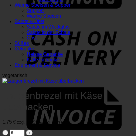
Warme Speisen & Suppen
Suppen
Warme Speisen
Salate & Obst
Salate im Weckglas
D
Salate in der Schale
Obst
Süßes
Getränke
Heisse Getränke
Kalte Getränke
Equipment & Service
vegetarisch
I
Laugenbrezel mit Käse
überbacken
1,75
€
zzgl. MwSt. & zzgl. Versand.
Laugenbrezel