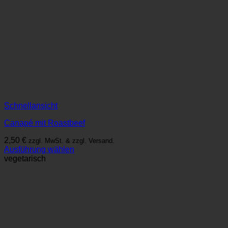
Schnellansicht
Canapé mit Roastbeef
2,50
€
zzgl. MwSt. & zzgl. Versand.
Ausführung wählen
Dieses
vegetarisch
Produkt
weist
mehrere
Varianten
auf.
Die
Optionen