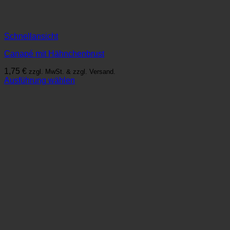
Schnellansicht
Canapé mit Hähnchenbrust
1,75
€
zzgl. MwSt. & zzgl. Versand.
Ausführung wählen
Dieses
Produkt
weist
mehrere
Varianten
auf.
Die
Optionen
können
auf
der
Produktseite
gewählt
werden