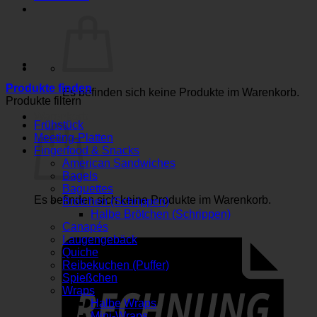
Produkte finden
Es befinden sich keine Produkte im Warenkorb.
Produkte filtern
Warenkorb
Frühstück
Meeting-Platten
Fingerfood & Snacks
American Sandwiches
Bagels
Baguettes
Es befinden sich keine Produkte im Warenkorb.
Brötchen (Schrippen)
Halbe Brötchen (Schrippen)
Canapés
Laugengebäck
Quiche
Reibekuchen (Puffer)
Spießchen
Wraps
Halbe Wraps
Mini-Wraps