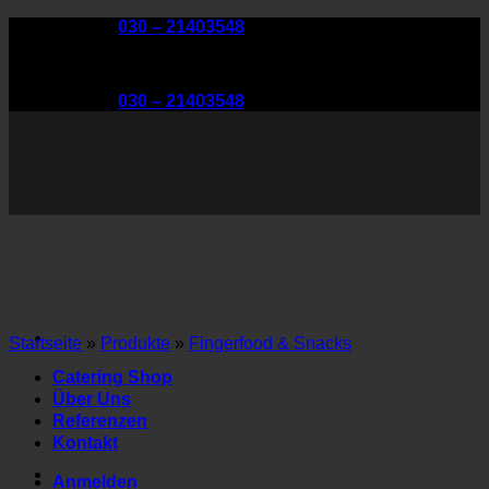
Zum
Telefon:
030 – 21403548
Inhalt
springen
Telefon:
030 – 21403548
Startseite
»
Produkte
»
Fingerfood & Snacks
Catering Shop
Über Uns
Referenzen
Kontakt
Anmelden