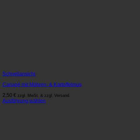
Schnellansicht
Canapé mit Möhren- & Kartoffelmus
2,50
€
zzgl. MwSt. & zzgl. Versand.
Ausführung wählen
Dieses
Produkt
weist
mehrere
Varianten
auf.
Die