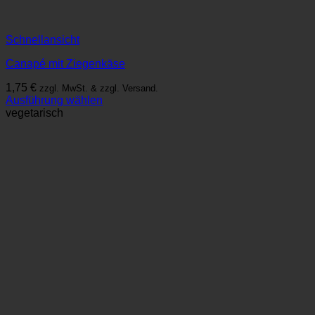
Schnellansicht
Canapé mit Ziegenkäse
1,75
€
zzgl. MwSt. & zzgl. Versand.
Ausführung wählen
Dieses
vegetarisch
Produkt
weist
mehrere
Varianten
auf.
Die
Optionen
können
auf
der
Produktseite
gewählt
werden