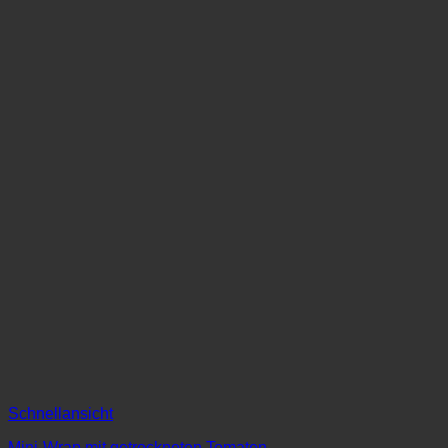
Schnellansicht
Mini-Wrap mit getrockneten Tomaten