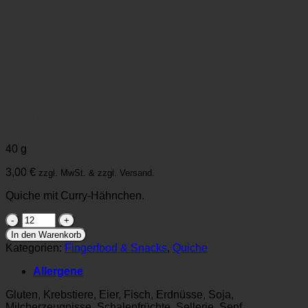
Quiche mit Curry-Hähnchen
40 g
3,00
€
zzgl. MwSt. & zzgl. Versand.
Quiche mit Curry-Hähnchen.
Quiche
mit
In den Warenkorb
Curry-
Kategorien:
Fingerfood & Snacks
,
Quiche
Hähnchen
Menge
Allergene
Gluten, Krebstiere, Eier, Fisch, Erdnüsse, Soja,
Milcherzeugnisse, Schalenfrüchte, Sellerie, Senf,