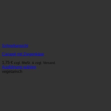
Schnellansicht
Canapé mit Ziegenkäse
1,75
€
zzgl. MwSt. & zzgl. Versand.
Ausführung wählen
Dieses
vegetarisch
Produkt
weist
mehrere
Varianten
auf.
Die
Optionen
können