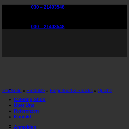
Zum
Telefon:
030 – 21403548
Inhalt
springen
Telefon:
030 – 21403548
Startseite
»
Produkte
»
Fingerfood & Snacks
»
Quiche
Catering Shop
Über Uns
Referenzen
Kontakt
Anmelden