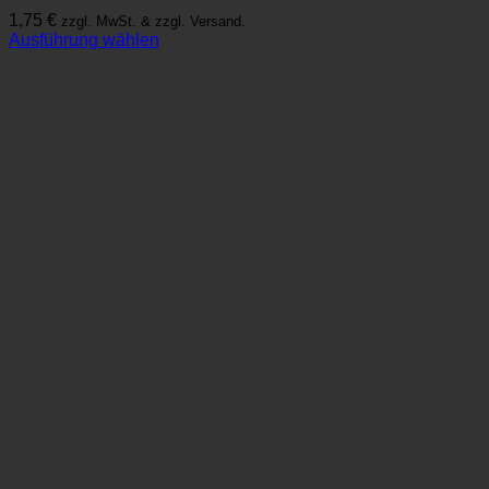
1,75
€
zzgl. MwSt. & zzgl. Versand.
Ausführung wählen
Dieses
Produkt
weist
mehrere
Varianten
auf.
Die
Optionen
können
auf
der
Produktseite
gewählt
werden