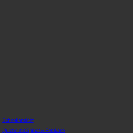
auf
der
Produktseite
gewählt
werden
Schnellansicht
Quiche mit Spinat & Fetakäse