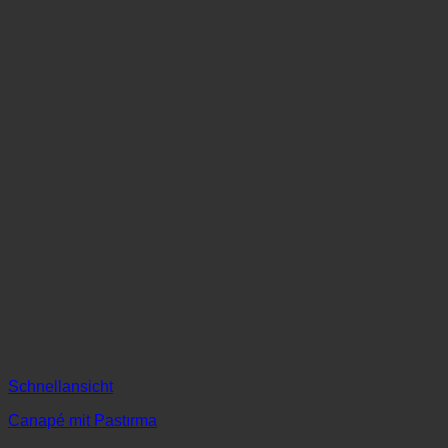
Optionen
können
auf
der
Produktseite
gewählt
werden
Schnellansicht
Canapé mit Pastırma