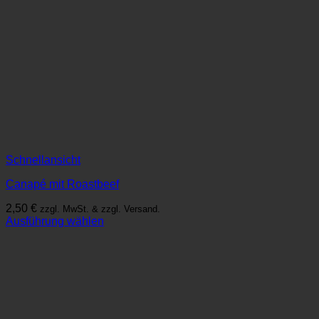
Schnellansicht
Canapé mit Roastbeef
2,50
€
zzgl. MwSt. & zzgl. Versand.
Ausführung wählen
Dieses
Produkt
weist
mehrere
Varianten
auf.
Die